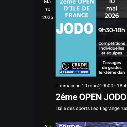
Mai
t
10
e
2026
.
M
dimanche 10 mai @ 9h00
-
18h
2éme OPEN JODO
i
s
Halle des sports Leo Lagrange
ru
e
n
Avr