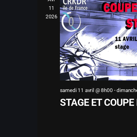
a
11
v
2026
a
n
t
samedi 11 avril @ 8h00
-
dimanche
STAGE ET COUPE