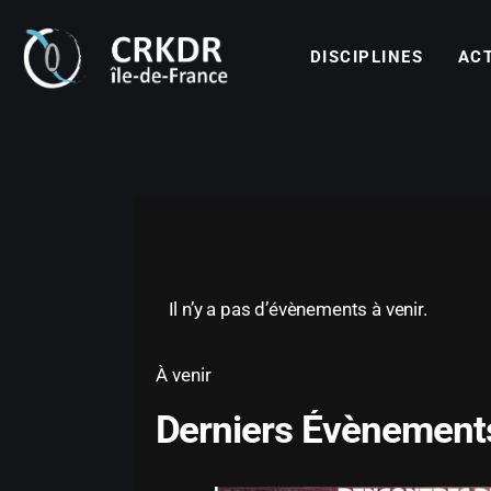
Disciplines
DISCIPLINES
AC
Actualités
Calendrier
DISCIPLINES
ACTUALITÉS
Documents
Les clubs
Le Comité Directeur
Il n’y a pas d’évènements à venir.
À venir
S
Derniers Évènement
é
l