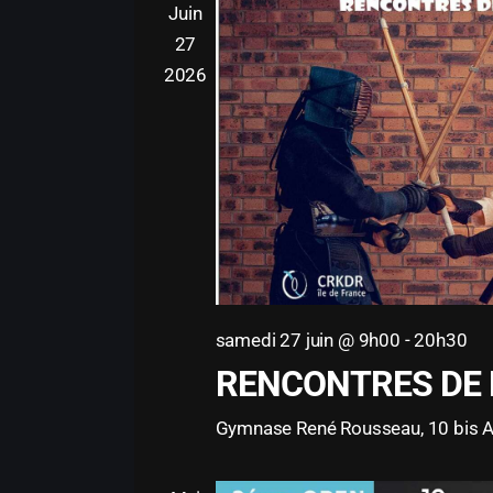
Juin
e
27
c
2026
t
i
o
n
n
e
z
samedi 27 juin @ 9h00
-
20h30
u
RENCONTRES DE
n
e
Gymnase René Rousseau, 10 bis A
d
a