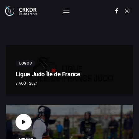
CRKDR - Ile de France
Commission Régionale de Kendo Ile de
France
Disciplines
LOGOS
Actualités
Ligue Judo Île de France
Calendrier
8 AOÛT 2021
Documents
Les clubs
Le Comité Directeur