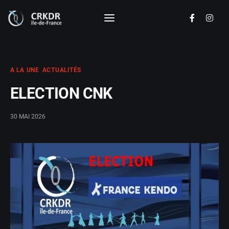
CRKDR - Ile de France
Commission Régionale de Kendo Ile de
France
A LA UNE
ACTUALITÉS
Disciplines
ELECTION CNK
Actualités
30 MAI 2026
Calendrier
Documents
Les clubs
Le Comité Directeur