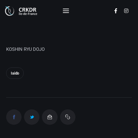
CRKDR - Ile de France
Commission Régionale de Kendo Ile de
France
KOSHIN RYU DOJO
Disciplines
Actualités
Iaido
Calendrier
Documents
Les clubs
Le Comité Directeur