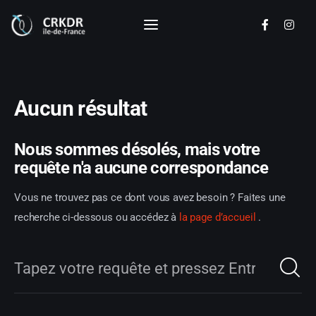
CRKDR - Ile de France
Commission Régionale de Kendo Ile de
France
Aucun résultat
Disciplines
Nous sommes désolés, mais votre
Actualités
requête n'a aucune correspondance
Calendrier
Vous ne trouvez pas ce dont vous avez besoin ? Faites une
recherche ci-dessous ou accédez à
la page d’accueil
.
Documents
Les clubs
Le Comité Directeur