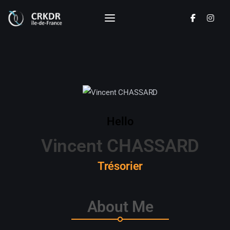
CRKDR - Ile de France
Commission Régionale de Kendo Ile de
France
Disciplines
Actualités
Hello
Calendrier
Vincent CHASSARD
Documents
Trésorier
Les clubs
About Me
Le Comité Directeur